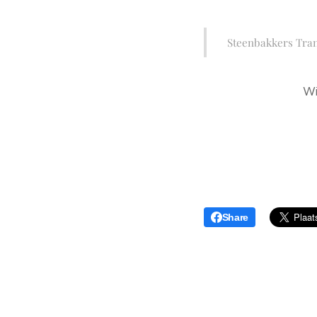
Steenbakkers Tran
Wi
Share